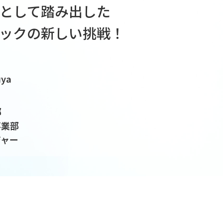
として踏み出した
ックの新しい挑戦！
uya
部
事業部
ジャー