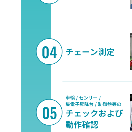
チェーン測定
車輪 / センサー /
集電子昇降台 /
制御盤等の
チェック
および
動作確認