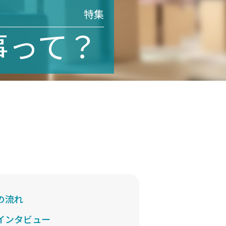
特集
事って？
の流れ
インタビュー