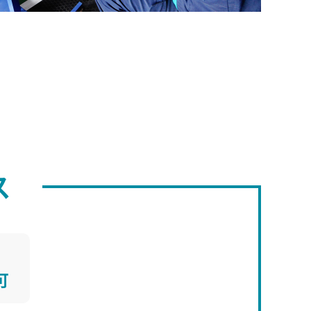
ス
の
可