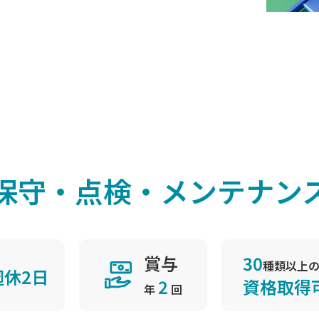
保守・点検・メンテナン
賞与
30
種類以上
週休2日
2
資格取得
年
回