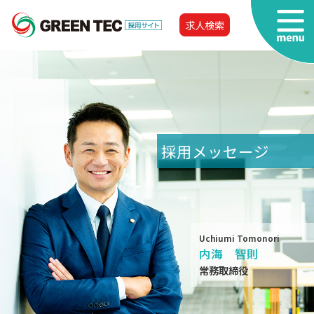
求人検索
採用メッセージ
Uchiumi Tomonori
内海 智則
常務取締役