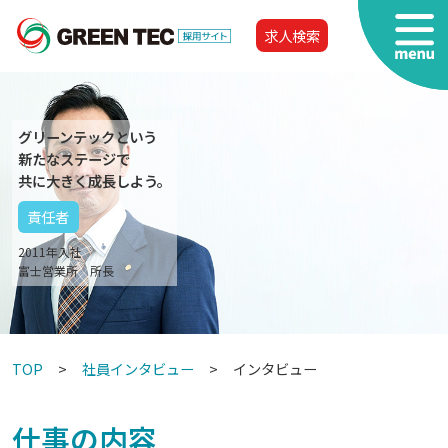
求人検索
グリーンテックという
新たなステージで
共に大きく成長しよう。
責任者
2011年入社
富士営業所 所長
TOP
社員インタビュー
インタビュー
仕事の内容