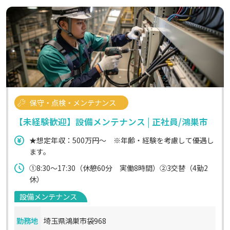
保守・点検・メンテナンス
【未経験歓迎】設備メンテナンス | 正社員/鴻巣市
★想定年収：500万円～ ※年齢・経験を考慮して優遇し
ます。
①8:30～17:30（休憩60分 実働8時間）②3交替（4勤2
休）
設備メンテナンス
勤務地
埼玉県鴻巣市袋968