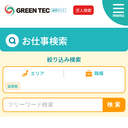
求人検索
お仕事検索
絞り込み検索
エリア
職種
滋賀県
検 索