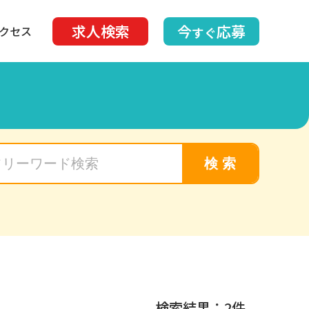
求人検索
今
応募
クセス
すぐ
検 索
検索結果：2件