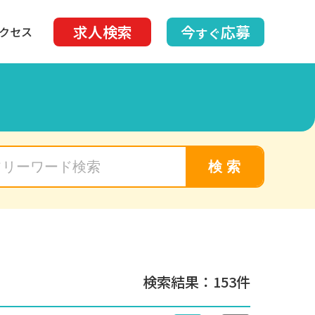
求人検索
今
応募
クセス
すぐ
検 索
検索結果：153件