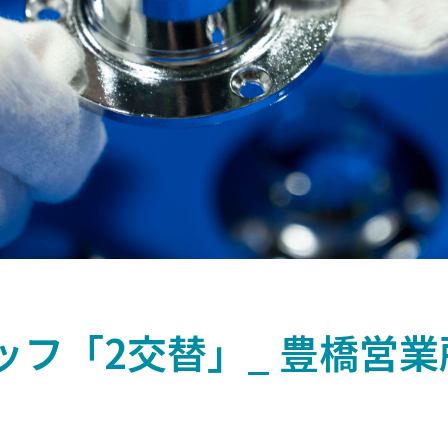
フ「2交替」_ 豊橋営業