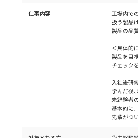
仕事内容
工場内で
扱う製品
製品の品
＜具体的
製品を目
チェック
入社後研
学んだ後､
未経験者
基本的に
先輩がつ
対象となる方
◎未経験