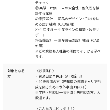
チェック
② 実験・評価 ─ 車の安全性・耐久性を検
証する試験
③ 製品設計 ─ 部品のデザイン・形状を決
める設計補助（CAD使用）
④ 生産技術 ─ 生産ラインの構築・改善サ
ポート
⑤ 設備設計 ─ 生産設備の設計補助（CAD
使用）
※どの業務も入社後の研修でイチから学べ
ます。
対象となる
〈必須条件〉
方
・普通自動車免許（AT限定可）
・40歳未満の方（若年層の長期キャリア形
成を図るため※例外事由3号のイ）
※学歴・経験は一切不問！未経験の方、大
歓迎です。
〈こんな方にピッタリ！〉