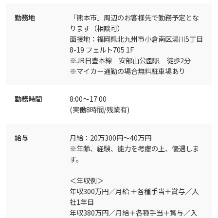
勤務地
「熊本市」周辺のお客様先で勤務予定とな
ります（相談可）
面接地：福岡県北九州市小倉南区湯川5丁目
8-19 フェルト705 1F
※JR日豊本線 安部山公園駅 徒歩2分
※マイカー通勤の場合無料駐車場あり
勤務時間
8:00～17:00
(実働8時間/残業有)
給与
月給：20万300円～40万円
※年齢、経験、能力を考慮の上、優遇しま
す。
＜年収例＞
年収300万円／月給 ＋各種手当＋賞与／入
社1年目
年収380万円／月給＋各種手当＋賞与／入