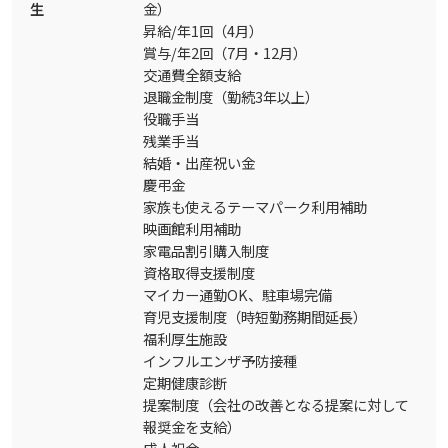
生
金）
昇給/年1回（4月）
賞与/年2回（7月・12月）
交通費全額支給
退職金制度（勤続3年以上）
役職手当
残業手当
結婚・出産祝い金
慶弔金
家族も使えるテーマパーク利用補助
映画館利用補助
家電品割引購入制度
資格取得支援制度
マイカー通勤OK、駐車場完備
育児支援制度（時短勤務期間延長）
福利厚生施設
インフルエンザ予防接種
定期健康診断
提案制度（会社の改善となる提案に対して
報奨金を支給）