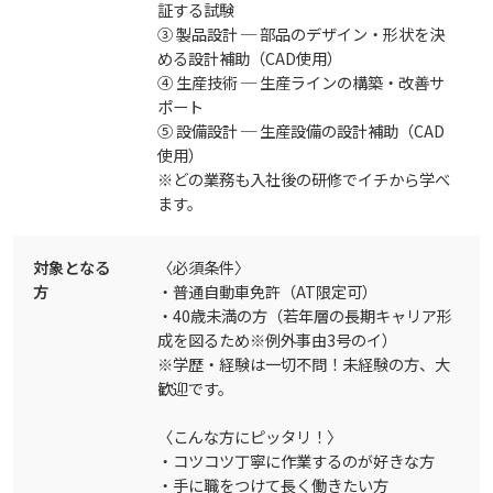
証する試験
③ 製品設計 ─ 部品のデザイン・形状を決
める設計補助（CAD使用）
④ 生産技術 ─ 生産ラインの構築・改善サ
ポート
⑤ 設備設計 ─ 生産設備の設計補助（CAD
使用）
※どの業務も入社後の研修でイチから学べ
ます。
対象となる
〈必須条件〉
方
・普通自動車免許（AT限定可）
・40歳未満の方（若年層の長期キャリア形
成を図るため※例外事由3号のイ）
※学歴・経験は一切不問！未経験の方、大
歓迎です。
〈こんな方にピッタリ！〉
・コツコツ丁寧に作業するのが好きな方
・手に職をつけて長く働きたい方