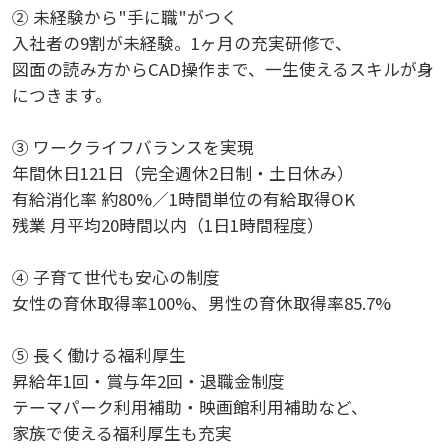
② 未経験から"手に職"がつく
入社者の9割が未経験。1ヶ月の充実研修で、
図面の読み方からCAD操作まで、一生使えるスキルが身
につきます。
③ ワークライフバランスを実現
年間休日121日（完全週休2日制・土日休み）
有給消化率 約80%／1時間単位の有給取得OK
残業 月平均20時間以内（1日1時間程度）
④ 子育て世代も安心の制度
女性の育休取得率100%、男性の育休取得率85.7%
⑤ 長く働ける福利厚生
昇給年1回・賞与年2回・退職金制度
テーマパーク利用補助・映画館利用補助など、
家族で使える福利厚生も充実