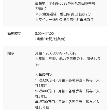
面接地：〒438-0078静岡県磐田市中泉
2280-2
※JR東海道線 磐田駅 南口 徒歩2分
※マイカー通勤の場合無料駐車場あり
勤務時間
8:00～17:00
(実働8時間/残業有)
給与
月給：20万300円～40万円
※年齢、経験、能力を考慮の上、優遇しま
す。
＜年収例＞
年収320万円／月給＋各種手当＋賞与／入
社1年目
年収400万円／月給＋各種手当＋賞与／入
社5年目
年収700万円／月給＋各種手当＋賞与／入
社15年目