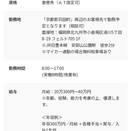
資格
要普免（ＡＴ限定可）
勤務地
「京都郡苅田町」周辺のお客様先で勤務予
定となります（相談可）
面接地：福岡県北九州市小倉南区湯川5丁目
8-19 フェルト705 1F
※JR日豊本線 安部山公園駅 徒歩2分
※マイカー通勤の場合無料駐車場あり
勤務時間
8:00～17:00
(実働8時間/残業有)
給与
月給：20万300円～40万円
※年齢、経験、能力を考慮の上、優遇しま
す。
＜年収例＞
年収300万円／月給 ＋各種手当＋賞与／入
社1年目