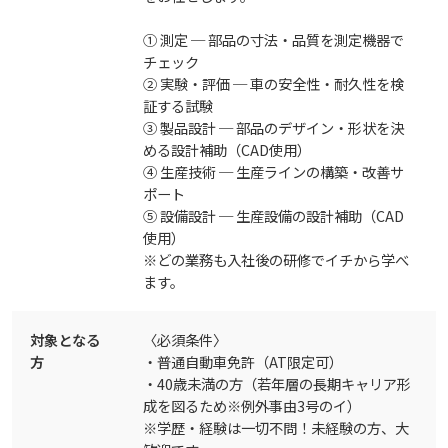
① 測定 ─ 部品の寸法・品質を測定機器で
チェック
② 実験・評価 ─ 車の安全性・耐久性を検
証する試験
③ 製品設計 ─ 部品のデザイン・形状を決
める設計補助（CAD使用）
④ 生産技術 ─ 生産ラインの構築・改善サ
ポート
⑤ 設備設計 ─ 生産設備の設計補助（CAD
使用）
※どの業務も入社後の研修でイチから学べ
ます。
対象となる
〈必須条件〉
方
・普通自動車免許（AT限定可）
・40歳未満の方（若年層の長期キャリア形
成を図るため※例外事由3号のイ）
※学歴・経験は一切不問！未経験の方、大