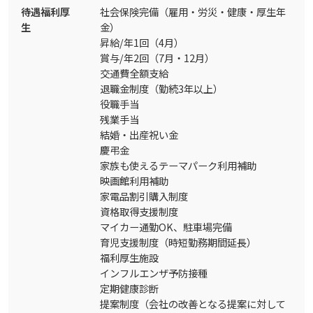
待遇福利厚
社会保険完備（雇用・労災・健康・厚生年
生
金）
昇給/年1回（4月）
賞与/年2回（7月・12月）
交通費全額支給
退職金制度（勤続3年以上）
役職手当
残業手当
結婚・出産祝い金
慶弔金
家族も使えるテーマパーク利用補助
映画館利用補助
家電品割引購入制度
資格取得支援制度
マイカー通勤OK、駐車場完備
育児支援制度（時短勤務期間延長）
福利厚生施設
インフルエンザ予防接種
定期健康診断
提案制度（会社の改善となる提案に対して