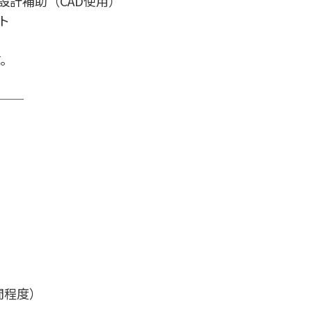
設計補助（CAD使用）
ト
）
す。
──
）
間程度）