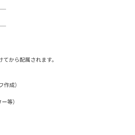
──
──
けてから配属されます。
ラフ作成）
ター等）