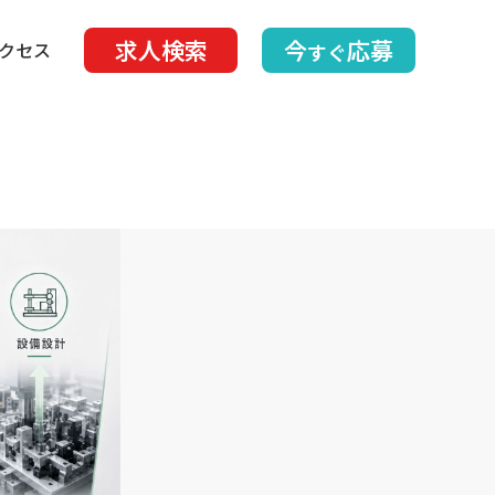
求人検索
今
応募
クセス
すぐ