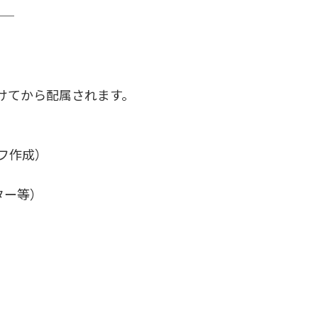
──
けてから配属されます。
ラフ作成）
ター等）