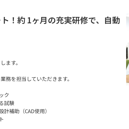
ト！約 1ヶ月の充実研修で、自動
せします。
の業務を担当していただきます。
ック
する試験
設計補助（CAD使用）
ト
）