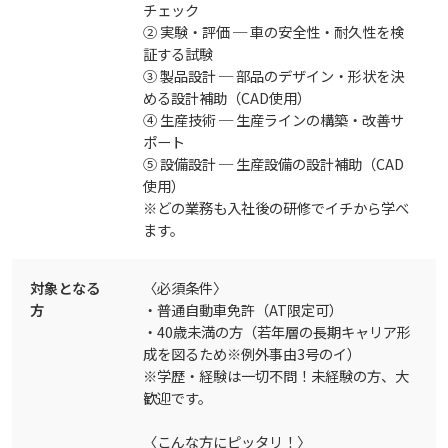
チェック
② 実験・評価 ─ 車の安全性・耐久性を検
証する試験
③ 製品設計 ─ 部品のデザイン・形状を決
める設計補助（CAD使用）
④ 生産技術 ─ 生産ラインの構築・改善サ
ポート
⑤ 設備設計 ─ 生産設備の設計補助（CAD
使用）
※どの業務も入社後の研修でイチから学べ
ます。
対象となる
〈必須条件〉
方
・普通自動車免許（AT限定可）
・40歳未満の方（若年層の長期キャリア形
成を図るため※例外事由3号のイ）
※学歴・経験は一切不問！未経験の方、大
歓迎です。
〈こんな方にピッタリ！〉