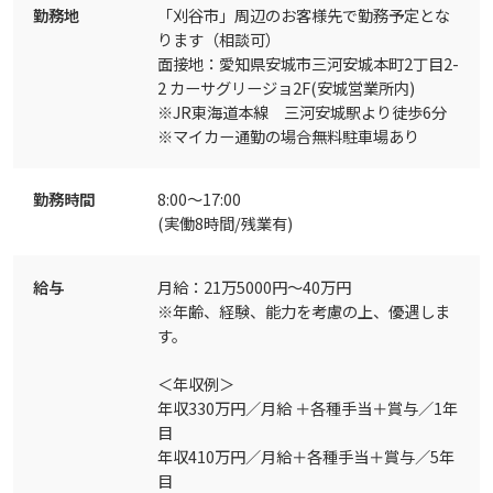
勤務地
「刈谷市」周辺のお客様先で勤務予定とな
ります（相談可）
面接地：愛知県安城市三河安城本町2丁目2-
2 カーサグリージョ2F(安城営業所内)
※JR東海道本線 三河安城駅より徒歩6分
※マイカー通勤の場合無料駐車場あり
勤務時間
8:00～17:00
(実働8時間/残業有)
給与
月給：21万5000円～40万円
※年齢、経験、能力を考慮の上、優遇しま
す。
＜年収例＞
年収330万円／月給 ＋各種手当＋賞与／1年
目
年収410万円／月給＋各種手当＋賞与／5年
目