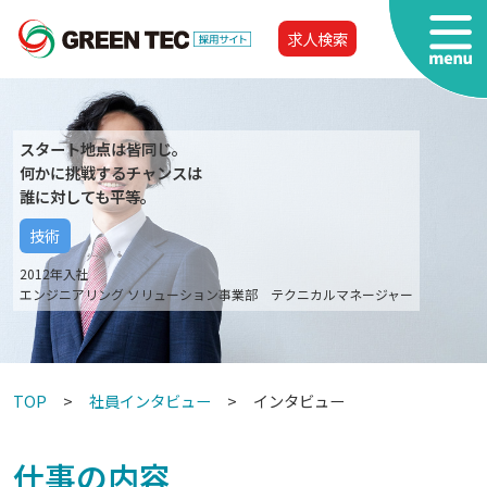
求人検索
スタート地点は皆同じ。
何かに挑戦するチャンスは
誰に対しても平等。
技術
2012年入社
エンジニアリング ソリューション事業部 テクニカルマネージャー
TOP
社員インタビュー
インタビュー
仕事の内容