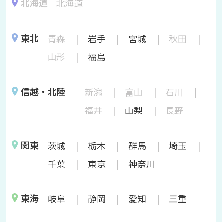
北海道
北海道
東北
青森
岩手
宮城
秋田
山形
福島
信越・北陸
新潟
富山
石川
福井
山梨
長野
関東
茨城
栃木
群馬
埼玉
千葉
東京
神奈川
東海
岐阜
静岡
愛知
三重