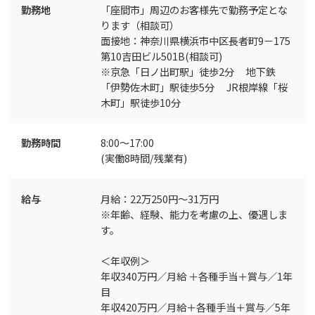
勤務地
「座間市」周辺のお客様先で勤務予定とな
ります（相談可）
面接地：神奈川県横浜市中区長者町9－175
第10吉田ビル501B(相談可)
※京急「日ノ出町駅」徒歩2分 地下鉄
「伊勢佐木町」駅徒歩5分 JR根岸線「桜
木町」駅徒歩10分
勤務時間
8:00～17:00
(実働8時間/残業有)
給与
月給：22万250円～31万円
※年齢、経験、能力を考慮の上、優遇しま
す。
＜年収例＞
年収340万円／月給 ＋各種手当＋賞与／1年
目
年収420万円／月給＋各種手当＋賞与／5年