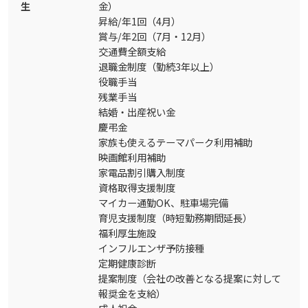
生
金）
昇給/年1回（4月）
賞与/年2回（7月・12月）
交通費全額支給
退職金制度（勤続3年以上）
役職手当
残業手当
結婚・出産祝い金
慶弔金
家族も使えるテーマパーク利用補助
映画館利用補助
家電品割引購入制度
資格取得支援制度
マイカー通勤OK、駐車場完備
育児支援制度（時短勤務期間延長）
福利厚生施設
インフルエンザ予防接種
定期健康診断
提案制度（会社の改善となる提案に対して
報奨金を支給）