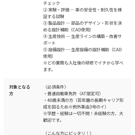
チェック
② 実験・評価 ─ 車の安全性・耐久性を検
証する試験
③ 製品設計 ─ 部品のデザイン・形状を決
める設計補助（CAD使用）
④ 生産技術 ─ 生産ラインの構築・改善サ
ポート
⑤ 設備設計 ─ 生産設備の設計補助（CAD
使用）
※どの業務も入社後の研修でイチから学べ
ます。
対象となる
〈必須条件〉
方
・普通自動車免許（AT限定可）
・40歳未満の方（若年層の長期キャリア形
成を図るため※例外事由3号のイ）
※学歴・経験は一切不問！未経験の方、大
歓迎です。
〈こんな方にピッタリ！〉