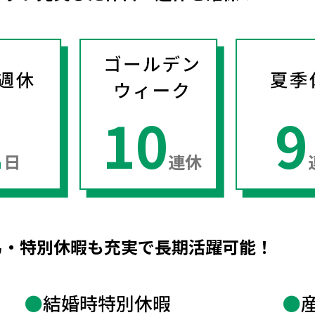
2
10
9
日
連休
弔・特別休暇も充実で長期活躍可能！
●
結婚時特別休暇
●