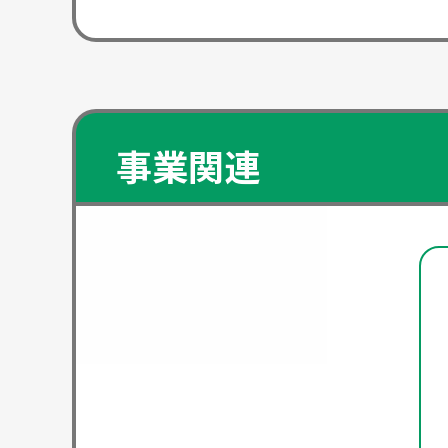
事業関連
・東京ディズニ
・海遊館 ・ハ
・ナガシマリゾート
NAHANA(園芸
釣り、バレー、アロマ