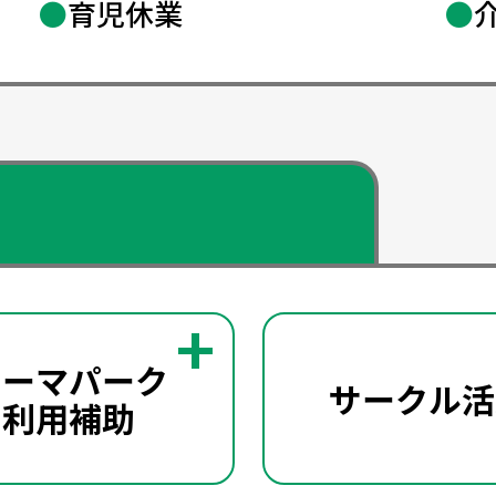
●
育児休業
●
テーマパーク利用補助
テーマパーク
ある8つのテーマパーク利用料を補助して
サークル活
利用補助
ご家族で利用でき、多くの社員が利用して