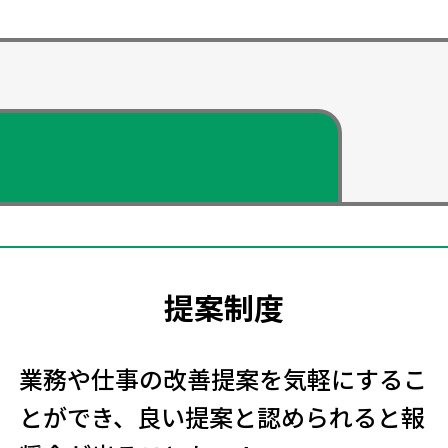
提案制度
ーリゾート ・ラグーナテンボス ・USJ
ウステンボス ・ハーモニーランド
 ・LEGOLAND Japan
業務や仕事の改善提案を気軽にするこ
とができ、良い提案と認められると報