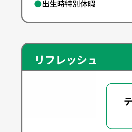
●
出生時特別休暇
リフレッシュ
全国に
本人と
。