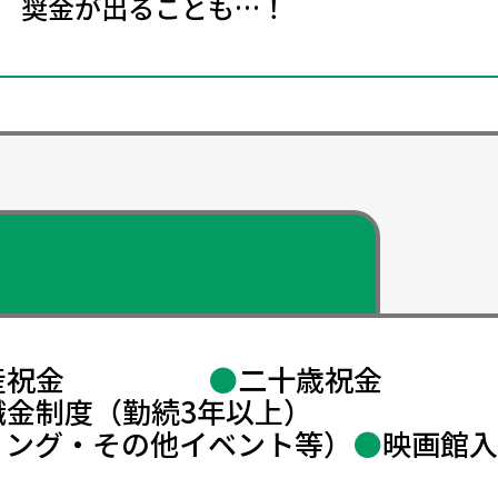
奨金が出ることも…！
産祝金
●
二十歳祝金
職金制度（勤続3年以上）
リング・その他イベント等）
●
映画館入