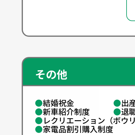
その他
●
結婚祝金
●
出
●
新車紹介制度
●
退
●
レクリエーション（ボウ
●
家電品割引購入制度